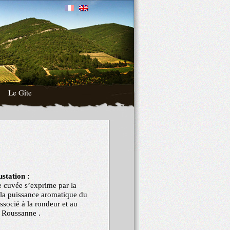
Le Gîte
station :
e cuvée s’exprime par la
t la puissance aromatique du
ssocié à la rondeur et au
a Roussanne .