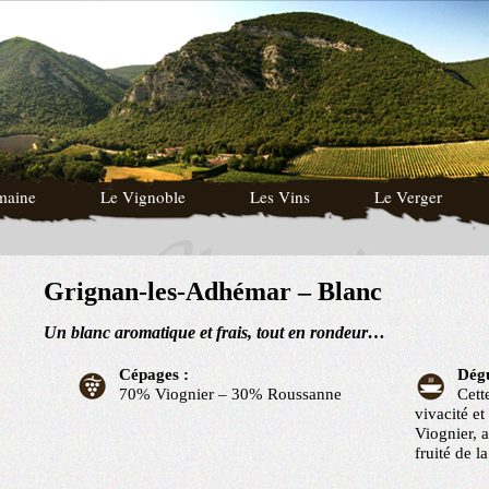
maine
Le Vignoble
Les Vins
Le Verger
Grignan-les-Adhémar – Blanc
Un blanc aromatique et frais, tout en rondeur…
Cépages :
Dégu
70% Viognier – 30% Roussanne
Cett
vivacité e
Viognier, a
fruité de l